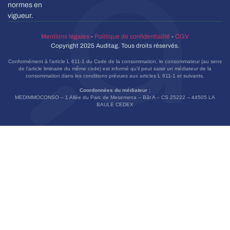
normes en
vigueur.
Mentions légales
-
Politique de confidentialité
-
CGV
Copyright 2025 Auditag. Tous droits réservés.
Conformément à l’article L 611-1 du Code de la consommation, le consommateur (au sens
de l’article liminaire du même code) est informé qu’il peut saisir un médiateur de la
consommation dans les conditions prévues aux articles L 611-1 et suivants.
Coordonnées du médiateur :
MEDIMMOCONSO – 1 Allée du Parc de Mesemena – Bât A – CS 25222 – 44505 LA
BAULE CEDEX