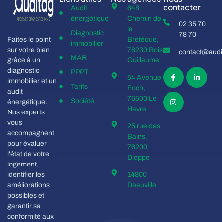
contacter
Audit
648
énergétique
Chemin de
02 35 70
la
Diagnostic
78 70
Faites le point
Bretèque,
immobilier
sur votre bien
76230 Bois
contact@audit
MAR
grâce à un
Guillaume
diagnostic
PPPT
54 Avenue
immobilier et un
Tarifs
Foch,
audit
76600 Le
Société
énergétique.
Havre
Nos experts
vous
25 rue des
accompagnent
Bains,
pour évaluer
76200
l'état de votre
Dieppe
logement,
identifier les
14800
améliorations
Deauville
possibles et
garantir sa
conformité aux