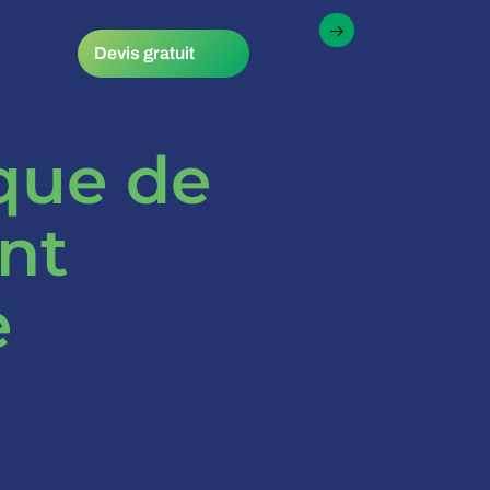
Devis gratuit
que de
nt
e