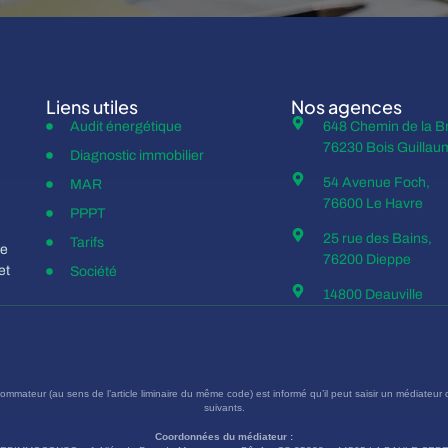
Liens utiles
Nos agences
Audit énergétique
648 Chemin de la B
76230 Bois Guillau
Diagnostic immobilier
54 Avenue Foch,
MAR
76600 Le Havre
PPPT
25 rue des Bains,
Tarifs
de
76200 Dieppe
et
Société
14800 Deauville
mateur (au sens de l’article liminaire du même code) est informé qu’il peut saisir un médiateur
suivants.
Coordonnées du médiateur :