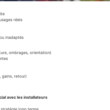
ite
usages réels
 ou inadaptés
ture, ombrages, orientation)
ntes
gains, retour)
al avec les installateurs
 stratégie long terme