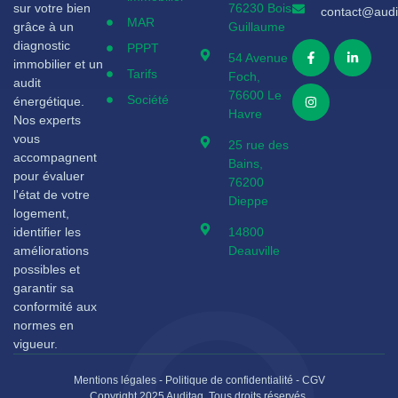
sur votre bien
76230 Bois
contact@audit
MAR
grâce à un
Guillaume
diagnostic
PPPT
54 Avenue
immobilier et un
Tarifs
Foch,
audit
76600 Le
Société
énergétique.
Havre
Nos experts
vous
25 rue des
accompagnent
Bains,
pour évaluer
76200
l'état de votre
Dieppe
logement,
identifier les
14800
améliorations
Deauville
possibles et
garantir sa
conformité aux
normes en
vigueur.
Mentions légales
-
Politique de confidentialité
-
CGV
Copyright 2025 Auditag. Tous droits réservés.