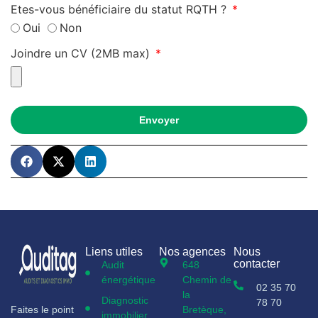
Etes-vous bénéficiaire du statut RQTH ?
Oui
Non
Joindre un CV (2MB max)
Envoyer
Liens utiles
Nos agences
Nous
contacter
Audit
648
énergétique
Chemin de
02 35 70
la
Diagnostic
78 70
Faites le point
Bretèque,
immobilier