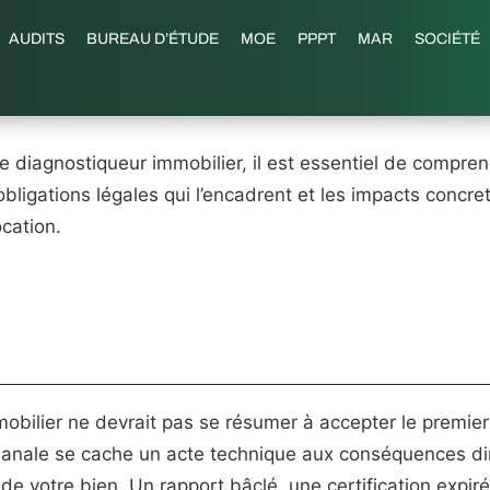
AUDITS
BUREAU D’ÉTUDE
MOE
PPPT
MAR
SOCIÉTÉ
e diagnostiqueur immobilier, il est essentiel de compre
obligations légales qui l’encadrent et les impacts concre
ocation.
obilier ne devrait pas se résumer à accepter le premier
banale se cache un acte technique aux conséquences dir
r de votre bien. Un rapport bâclé, une certification expi