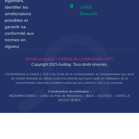
logement,
identifier les
14800
améliorations
Deauville
possibles et
garantir sa
conformité aux
normes en
vigueur.
Mentions légales
-
Politique de confidentialité
-
CGV
Copyright 2025 Auditag. Tous droits réservés.
Conformément à l’article L 611-1 du Code de la consommation, le consommateur (au sens
de l’article liminaire du même code) est informé qu’il peut saisir un médiateur de la
consommation dans les conditions prévues aux articles L 611-1 et suivants.
Coordonnées du médiateur :
MEDIMMOCONSO – 1 Allée du Parc de Mesemena – Bât A – CS 25222 – 44505 LA
BAULE CEDEX