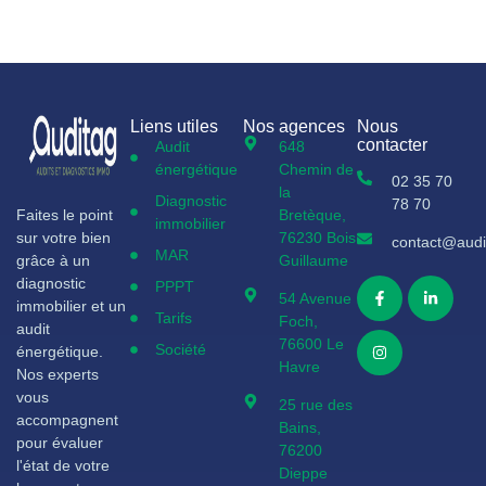
Liens utiles
Nos agences
Nous
contacter
Audit
648
énergétique
Chemin de
02 35 70
la
Diagnostic
78 70
Faites le point
Bretèque,
immobilier
sur votre bien
76230 Bois
contact@audit
MAR
grâce à un
Guillaume
diagnostic
PPPT
54 Avenue
immobilier et un
Tarifs
Foch,
audit
76600 Le
Société
énergétique.
Havre
Nos experts
vous
25 rue des
accompagnent
Bains,
pour évaluer
76200
l'état de votre
Dieppe