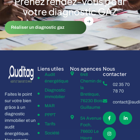
Prenez rendez-vous pour
votre diagnostic GAZ
Réaliser un diagnostic gaz
Liens utiles
Nos agences
Nous
contacter
Audit
648
énergétique
Chemin de
02 35 70
la
Diagnostic
78 70
Faites le point
Bretèque,
immobilier
sur votre bien
76230 Bois
contact@audit
MAR
grâce à un
Guillaume
diagnostic
PPPT
54 Avenue
immobilier et un
Tarifs
Foch,
audit
76600 Le
Société
énergétique.
Havre