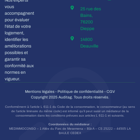
Nos experts
vous
25 rue des
accompagnent
Bains,
pour évaluer
76200
l'état de votre
Dieppe
logement,
identifier les
14800
améliorations
Deauville
possibles et
garantir sa
conformité aux
normes en
vigueur.
Mentions légales
-
Politique de confidentialité
-
CGV
Copyright 2025 Auditag. Tous droits réservés.
Conformément à l’article L 611-1 du Code de la consommation, le consommateur (au sens
de l’article liminaire du même code) est informé qu’il peut saisir un médiateur de la
consommation dans les conditions prévues aux articles L 611-1 et suivants.
Coordonnées du médiateur :
MEDIMMOCONSO – 1 Allée du Parc de Mesemena – Bât A – CS 25222 – 44505 LA
BAULE CEDEX