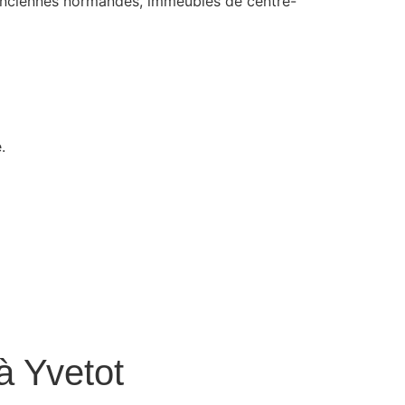
 anciennes normandes, immeubles de centre-
.
à Yvetot