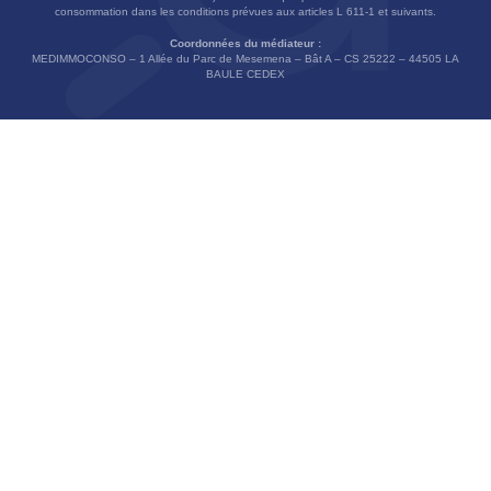
consommation dans les conditions prévues aux articles L 611-1 et suivants.
Coordonnées du médiateur :
MEDIMMOCONSO – 1 Allée du Parc de Mesemena – Bât A – CS 25222 – 44505 LA
BAULE CEDEX