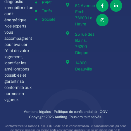
diagnostic
PPPT
54 Avenue
immobilier et un
Tarifs
Foch,
audit
76600 Le
Société
énergétique.
Havre
Nos experts
vous
25 rue des
accompagnent
Bains,
pour évaluer
76200
l'état de votre
Dieppe
logement,
identifier les
14800
améliorations
Deauville
possibles et
garantir sa
conformité aux
normes en
vigueur.
Mentions légales
-
Politique de confidentialité
-
CGV
Copyright 2025 Auditag. Tous droits réservés.
Conformément à l’article L 611-1 du Code de la consommation, le consommateur (au sens
de l’article liminaire du même code) est informé qu’il peut saisir un médiateur de la