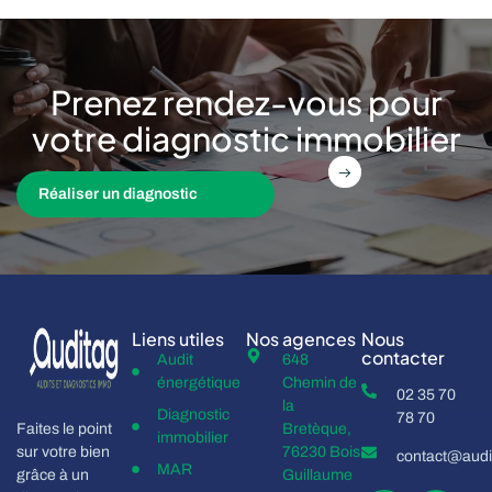
Prenez rendez-vous pour
votre diagnostic immobilier
Réaliser un diagnostic
Liens utiles
Nos agences
Nous
contacter
Audit
648
énergétique
Chemin de
02 35 70
la
Diagnostic
78 70
Faites le point
Bretèque,
immobilier
sur votre bien
76230 Bois
contact@audit
MAR
grâce à un
Guillaume