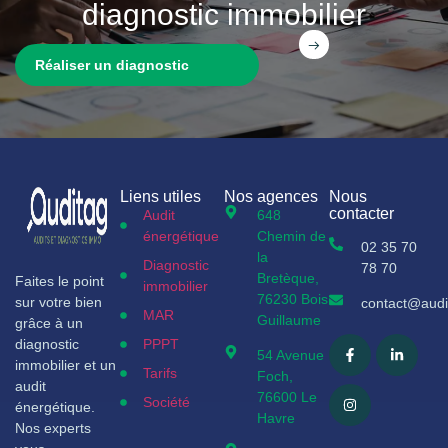
diagnostic immobilier
Réaliser un diagnostic
Liens utiles
Nos agences
Nous
contacter
Audit
648
énergétique
Chemin de
02 35 70
la
Diagnostic
78 70
Bretèque,
Faites le point
immobilier
76230 Bois
sur votre bien
contact@audit
MAR
Guillaume
grâce à un
diagnostic
PPPT
54 Avenue
immobilier et un
Tarifs
Foch,
audit
76600 Le
Société
énergétique.
Havre
Nos experts