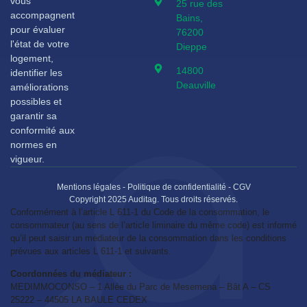
vous
25 rue des
accompagnent
Bains,
pour évaluer
76200
l'état de votre
Dieppe
logement,
14800
identifier les
Deauville
améliorations
possibles et
garantir sa
conformité aux
normes en
vigueur.
Mentions légales
-
Politique de confidentialité
-
CGV
Copyright 2025 Auditag. Tous droits réservés.
Conformément à l’article L 611-1 du Code de la consommation, le
consommateur (au sens de l’article liminaire du même code) est informé
qu’il peut saisir un médiateur de la consommation dans les conditions
prévues aux articles L 611-1 et suivants.
Coordonnées du médiateur :
MEDIMMOCONSO – 1 Allée du Parc de Mesemena – Bât A – CS
25222 – 44505 LA BAULE CEDEX