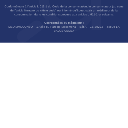
Conformément à l’article L 611-1 du Code de la consommation, le consommateur (au sens
de l’article liminaire du même code) est informé qu’il peut saisir un médiateur de la
consommation dans les conditions prévues aux articles L 611-1 et suivants.
Coordonnées du médiateur :
MEDIMMOCONSO – 1 Allée du Parc de Mesemena – Bât A – CS 25222 – 44505 LA
BAULE CEDEX