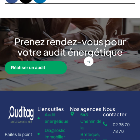
Prenez rendez-vous pour
votre audit énergétique
Réaliser un audit
Liens utiles
Nos agences
Nous
contacter
Audit
648
énergétique
Chemin de
02 35 70
la
Diagnostic
78 70
Faites le point
Bretèque,
immobilier