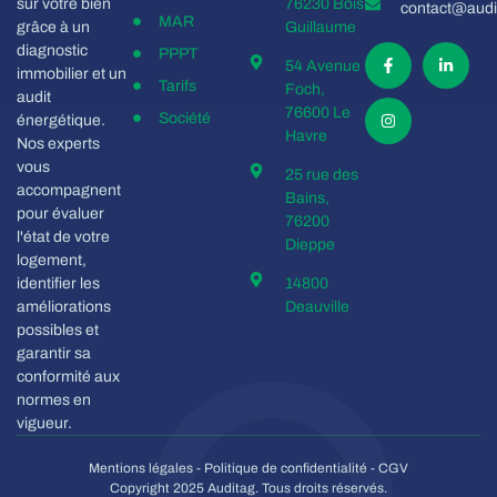
sur votre bien
76230 Bois
contact@audit
MAR
grâce à un
Guillaume
diagnostic
PPPT
54 Avenue
immobilier et un
Tarifs
Foch,
audit
76600 Le
Société
énergétique.
Havre
Nos experts
vous
25 rue des
accompagnent
Bains,
pour évaluer
76200
l'état de votre
Dieppe
logement,
identifier les
14800
améliorations
Deauville
possibles et
garantir sa
conformité aux
normes en
vigueur.
Mentions légales
-
Politique de confidentialité
-
CGV
Copyright 2025 Auditag. Tous droits réservés.