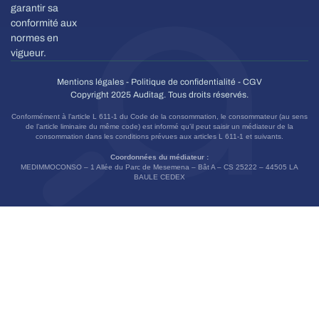
garantir sa
conformité aux
normes en
vigueur.
Mentions légales
-
Politique de confidentialité
-
CGV
Copyright 2025 Auditag. Tous droits réservés.
Conformément à l’article L 611-1 du Code de la consommation, le consommateur (au sens
de l’article liminaire du même code) est informé qu’il peut saisir un médiateur de la
consommation dans les conditions prévues aux articles L 611-1 et suivants.
Coordonnées du médiateur :
MEDIMMOCONSO – 1 Allée du Parc de Mesemena – Bât A – CS 25222 – 44505 LA
BAULE CEDEX