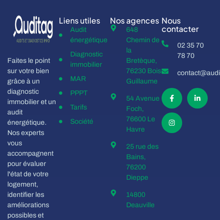
Liens utiles
Nos agences
Nous
contacter
Audit
648
énergétique
Chemin de
02 35 70
la
Diagnostic
78 70
Faites le point
Bretèque,
immobilier
sur votre bien
76230 Bois
contact@audit
MAR
grâce à un
Guillaume
diagnostic
PPPT
54 Avenue
immobilier et un
Tarifs
Foch,
audit
76600 Le
Société
énergétique.
Havre
Nos experts
vous
25 rue des
accompagnent
Bains,
pour évaluer
76200
l'état de votre
Dieppe
logement,
identifier les
14800
améliorations
Deauville
possibles et