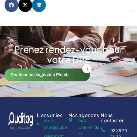
Prenez rendez-vous pour
votre DPE
Réaliser un diagnostic Plomb
Liens utiles
Nos agences
Nous
contacter
Audit
648
énergétique
Chemin de
02 35 70
la
Diagnostic