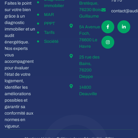
78 70
Faites le point
Bretèque,
immobilier
sur votre bien
76230 Bois
contact@audit
MAR
grâce à un
Guillaume
diagnostic
PPPT
54 Avenue
immobilier et un
Tarifs
Foch,
audit
76600 Le
Société
énergétique.
Havre
Nos experts
vous
25 rue des
accompagnent
Bains,
pour évaluer
76200
l'état de votre
Dieppe
logement,
identifier les
14800
améliorations
Deauville
possibles et
garantir sa
conformité aux
normes en
vigueur.