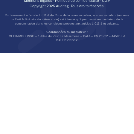
Mentions légales
-
Politique de confidentialité
-
CGV
Copyright 2025 Auditag. Tous droits réservés.
Conformément à l’article L 611-1 du Code de la consommation, le consommateur (au sens
de l’article liminaire du même code) est informé qu’il peut saisir un médiateur de la
consommation dans les conditions prévues aux articles L 611-1 et suivants.
Coordonnées du médiateur :
MEDIMMOCONSO – 1 Allée du Parc de Mesemena – Bât A – CS 25222 – 44505 LA
BAULE CEDEX